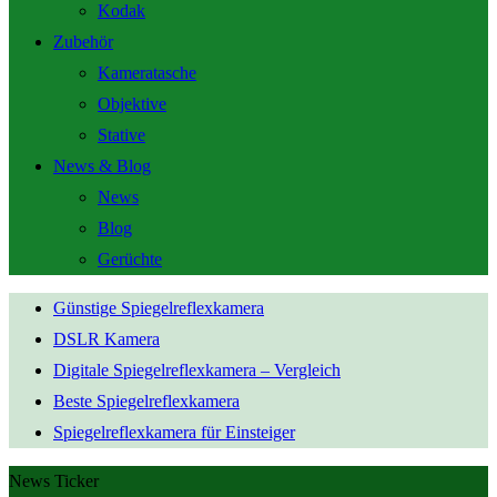
Kodak
Zubehör
Kameratasche
Objektive
Stative
News & Blog
News
Blog
Gerüchte
Günstige Spiegelreflexkamera
DSLR Kamera
Digitale Spiegelreflexkamera – Vergleich
Beste Spiegelreflexkamera
Spiegelreflexkamera für Einsteiger
News Ticker