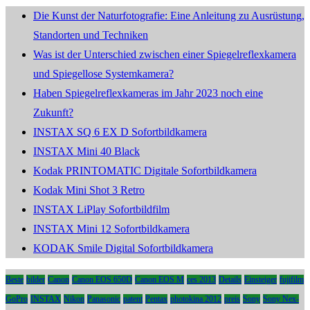
Die Kunst der Naturfotografie: Eine Anleitung zu Ausrüstung,
Standorten und Techniken
Was ist der Unterschied zwischen einer Spiegelreflexkamera
und Spiegellose Systemkamera?
Haben Spiegelreflexkameras im Jahr 2023 noch eine
Zukunft?
INSTAX SQ 6 EX D Sofortbildkamera
INSTAX Mini 40 Black
Kodak PRINTOMATIC Digitale Sofortbildkamera
Kodak Mini Shot 3 Retro
INSTAX LiPlay Sofortbildfilm
INSTAX Mini 12 Sofortbildkamera
KODAK Smile Digital Sofortbildkamera
Beste
bilder
Canon
Canon EOS 650D
Canon EOS M
ces 2013
Details
Einsteiger
fujifilm
GoPro
INSTAX
Nikon
Panasonic
patent
Pentax
photokina 2012
preis
Sony
Sony Nex-