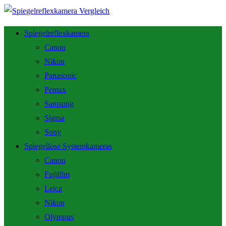
Spiegelreflexkamera
Canon
Nikon
Panasonic
Pentax
Samsung
Sigma
Sony
Spiegellose Systemkameras
Canon
Fujifilm
Leica
Nikon
Olympus