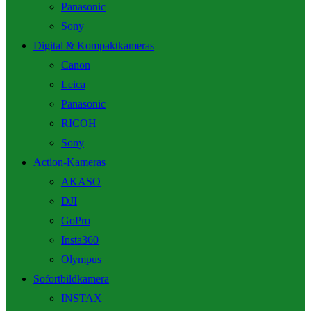
Panasonic
Sony
Digital & Kompaktkameras
Canon
Leica
Panasonic
RICOH
Sony
Action-Kameras
AKASO
DJI
GoPro
Insta360
Olympus
Sofortbildkamera
INSTAX