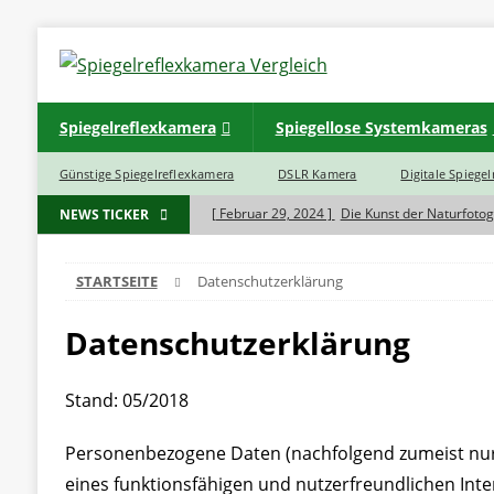
Spiegelreflexkamera
Spiegellose Systemkameras
Günstige Spiegelreflexkamera
DSLR Kamera
Digitale Spiege
[ Februar 29, 2024 ]
Die Kunst der Naturfotog
NEWS TICKER
[ November 7, 2023 ]
Was ist der Unterschie
STARTSEITE
Datenschutzerklärung
BLOG
[ November 7, 2023 ]
Haben Spiegelreflexkam
Datenschutzerklärung
[ November 5, 2023 ]
INSTAX SQ 6 EX D Sofo
Stand: 05/2018
[ November 5, 2023 ]
INSTAX Mini 40 Black
Personenbezogene Daten (nachfolgend zumeist nur 
eines funktionsfähigen und nutzerfreundlichen Inter