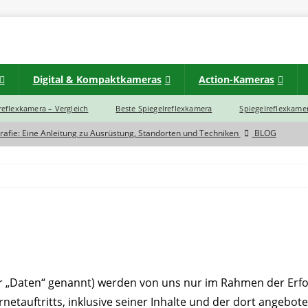
Digital & Kompaktkameras
Action-Kameras
lreflexkamera – Vergleich
Beste Spiegelreflexkamera
Spiegelreflexkamer
rafie: Eine Anleitung zu Ausrüstung, Standorten und Techniken
BLOG
d zwischen einer Spiegelreflexkamera und Spiegellose Systemkamera?
eras im Jahr 2023 noch eine Zukunft?
BLOG
rtbildkamera
INSTAX
INSTAX
„Daten“ genannt) werden von uns nur im Rahmen der Erford
netauftritts, inklusive seiner Inhalte und der dort angebot