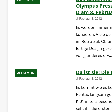
FOUR THIRDS
Olympus Press
D am 8. Febru
Februar 3, 2012
Es werden immer m
kursieren. Viele de
im Retro-Stil. Ob u
fertige Design gez
völlig anderes erwa
Da ist sie: Die
ALLGEMEIN
Februar 3, 2012
Es kommt wie es 
Pentax langsam gew
K-01 in teils beson
seht ihr die erste