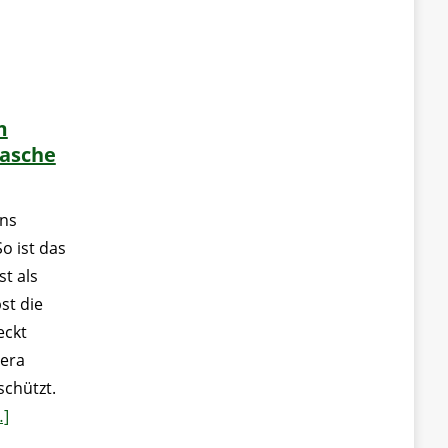
m
asche
ins
o ist das
t als
st die
eckt
mera
schützt.
…]