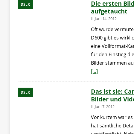
Die ersten Bil
DSLR
aufgetaucht
Juni 14, 2012
Oft wurde vermutet,
D600 gibt es wirkli
eine Vollformat-K
für den Einstieg di
Bilder stammen au
[…]
Das ist sie: C
DSLR
Bilder und Vi
Juni 7, 2012
Vor kurzem war es
hat sämtliche Deta