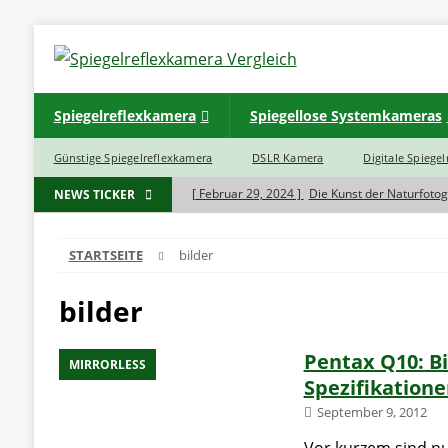
Spiegelreflexkamera
Spiegellose Systemkameras
Günstige Spiegelreflexkamera
DSLR Kamera
Digitale Spiege
[ Februar 29, 2024 ]
Die Kunst der Naturfotog
NEWS TICKER
[ November 7, 2023 ]
Was ist der Unterschie
STARTSEITE
bilder
BLOG
[ November 7, 2023 ]
Haben Spiegelreflexkam
bilder
[ November 5, 2023 ]
INSTAX SQ 6 EX D Sofo
Pentax Q10: B
[ November 5, 2023 ]
INSTAX Mini 40 Black
MIRRORLESS
Spezifikation
September 9, 2012