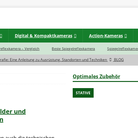
Digital & Kompaktkameras
Action-Kameras
lreflexkamera – Vergleich
Beste Spiegelreflexkamera
Spiegelreflexkamer
rafie: Eine Anleitung zu Ausrüstung, Standorten und Techniken
BLOG
d zwischen einer Spiegelreflexkamera und Spiegellose Systemkamera?
Optimales Zubehör
eras im Jahr 2023 noch eine Zukunft?
BLOG
STATIVE
rtbildkamera
INSTAX
ilder und
INSTAX
en