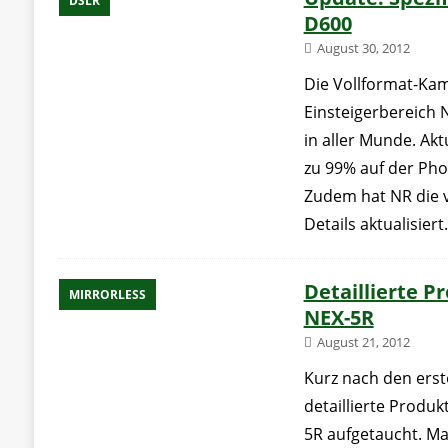
DSLR
D600
August 30, 2012
Die Vollformat-Kam
Einsteigerbereich 
in aller Munde. Aktu
zu 99% auf der Pho
Zudem hat NR die 
Details aktualisiert
Detaillierte P
MIRRORLESS
NEX-5R
August 21, 2012
Kurz nach den erst
detaillierte Produ
5R aufgetaucht. Ma