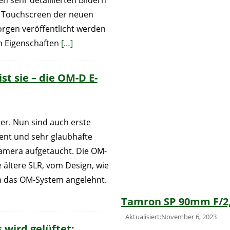
en sehr detaillierten Bildern
m Touchscreen der neuen
rgen veröffentlicht werden
en Eigenschaften
[…]
st sie – die OM-D E-
er. Nun sind auch erste
ent und sehr glaubhafte
amera aufgetaucht. Die OM-
e ältere SLR, vom Design, wie
n das OM-System angelehnt.
Tamron SP 90mm F/2
Aktualisiert:November 6, 2023
 wird gelüftet: