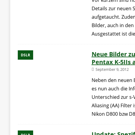
Vor kurzem sind n
Details zur neuen
aufgetaucht. Zudem
Bilder, auch in de
Ausgestattet ist di
Neue Bilder zu
DSLR
Pentax K-5IIs 
September 9, 2012
Neben den neuen Bi
es nun auch die In
Unterschied zur s-
Aliasing (AA) Filter
Nikon D800 bzw D8
Update: Spezi