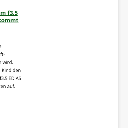
m f3.5
t kommt
e
ft-
 wird.
s Kind den
3.5 ED AS
en auf.