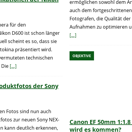
ermöglichen sowohl dem An
auch dem fortgeschrittenen
Fotografen, die Qualität der
era für den
Aufnahmen zu optimieren u
Nikon D600 ist schon länger
[…]
ell scheint es so, dass sie
tokina präsentiert wird.
OBJEKTIVE
vermuteten technischen
. Die
[…]
roduktfotos der Sony
en Fotos sind nun auch
ktfotos zur neuen Sony NEX-
Canon EF 50mm 1:1.8
n kann deutlich erkennen,
wird es kommen?