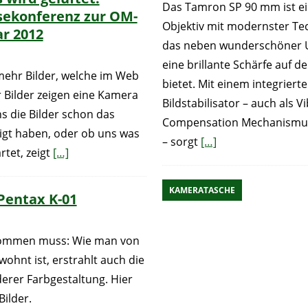
Das Tamron SP 90 mm ist e
ekonferenz zur OM-
Objektiv mit modernster Te
ar 2012
das neben wunderschöner 
eine brillante Schärfe auf 
ehr Bilder, welche im Web
bietet. Mit einem integriert
r Bilder zeigen eine Kamera
Bildstabilisator – auch als V
ns die Bilder schon das
Compensation Mechanismu
eigt haben, oder ob uns was
– sorgt
[…]
rtet, zeigt
[…]
KAMERATASCHE
 Pentax K-01
kommen muss: Wie man von
ohnt ist, erstrahlt auch die
derer Farbgestaltung. Hier
n Bilder.