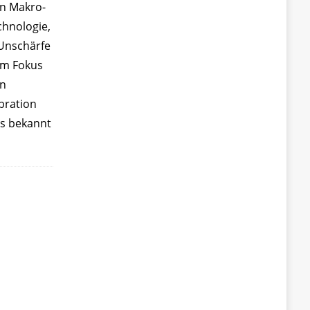
in Makro-
chnologie,
Unschärfe
dem Fokus
en
ibration
s bekannt