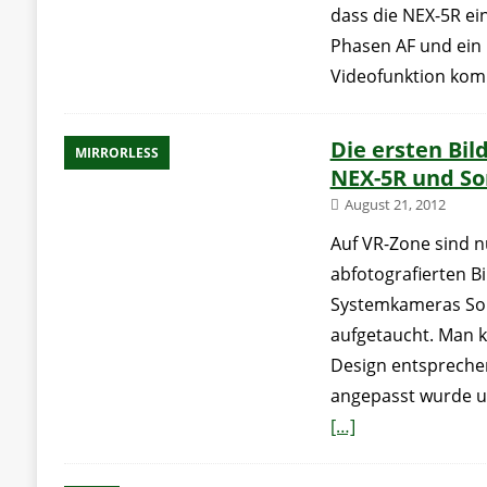
dass die NEX-5R ei
Phasen AF und ein F
Videofunktion ko
Die ersten Bil
MIRRORLESS
NEX-5R und So
August 21, 2012
Auf VR-Zone sind n
abfotografierten B
Systemkameras So
aufgetaucht. Man 
Design entspreche
angepasst wurde u
[…]