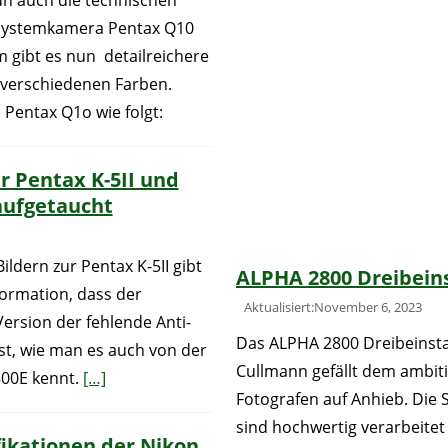
un auch die technischen
 Systemkamera Pentax Q10
 gibt es nun detailreichere
n verschiedenen Farben.
e Pentax Q1o wie folgt:
r Pentax K-5II und
aufgetaucht
ldern zur Pentax K-5II gibt
ALPHA 2800 Dreibeins
formation, dass der
Aktualisiert:November 6, 2023
Version der fehlende Anti-
Das ALPHA 2800 Dreibeinsta
 ist, wie man es auch von der
Cullmann gefällt dem ambit
00E kennt.
[…]
Fotografen auf Anhieb. Die S
sind hochwertig verarbeitet
fikationen der Nikon