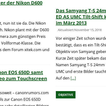
der der Nikon D600
Das Samyang T-S 24m
ED AS UMC Tilt-Shif
im März 2013
 nun ist sie da. Die Nikon
ch. Nikon plant mit der D600
Aktualisiert:November 15, 2018
amera zum günstigen Preis
Vor einiger Zeit schon wurd
e Vollformat-Klasse. Die
bestätigt, dass es ein Tilt-Shi
s dem Forum xitek.com und
Objektiv von Samyang geben
Kurze Zeit später bekam da
Namen Samyang T-S 24mm f
UMC und erste Bilder taucht
anon EOS 650D samt
deo zum Touchscreen
Auf den
[…]
 soweit – canonrumors.com
OBJEKTIVE
ils zur Canon EOS 650D