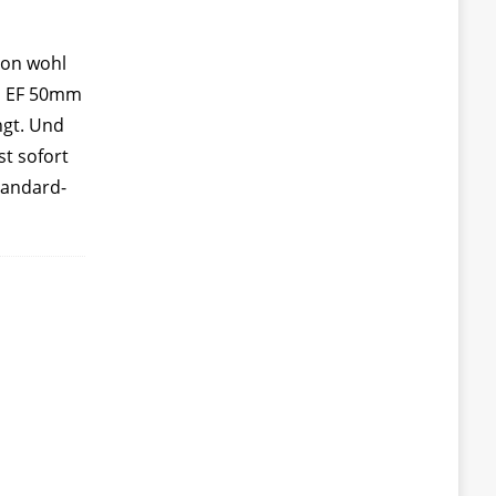
non wohl
n EF 50mm
ngt. Und
st sofort
Standard-