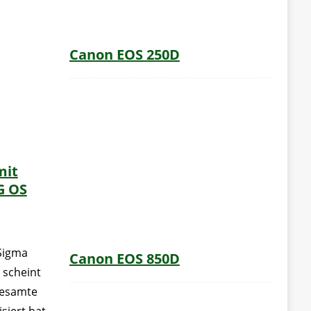
Canon EOS 250D
mit
G OS
Sigma
Canon EOS 850D
 scheint
gesamte