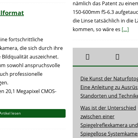
nämlich das Patent zu ein
150-600mm f5-6.3 aufgetauc
llformat
die Linse tatsächlich in die 
kommen, so wäre es
[…]
ne fortschrittliche
kamera, die sich durch ihre
 Bildqualität auszeichnet.
 um sowohl anspruchsvolle
uch professionelle
Die Kunst der Naturfotog
gen.
Eine Anleitung zu Ausrüs
nen 20,1 Megapixel CMOS-
Standorten und Technik
Was ist der Unterschied
Artikel lesen
zwischen einer
Spiegelreflexkamera und
Spiegellose Systemkame