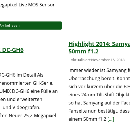
Megapixel Live MOS Sensor
Artikel lesen
Highlight 2014: Samy
X DC-GH6
50mm f1.2
Aktualisiert:November 15, 2018
Immer wieder ist Samyang f
C-GH6 im Detail Als
Überraschung bereit. Konn
 renommierten GH-Serie,
sich vor kurzem über die Be
LUMIX DC-GH6 eine Fülle an
eines 24mm Tilt-Shift Objekt
nen und erweiterten
so hat Samyang auf der Fac
- und Videografen.
Fanseite nun bestätigt, das
ten Neuer 25,2-Megapixel
einem 50mm f1.2
[…]