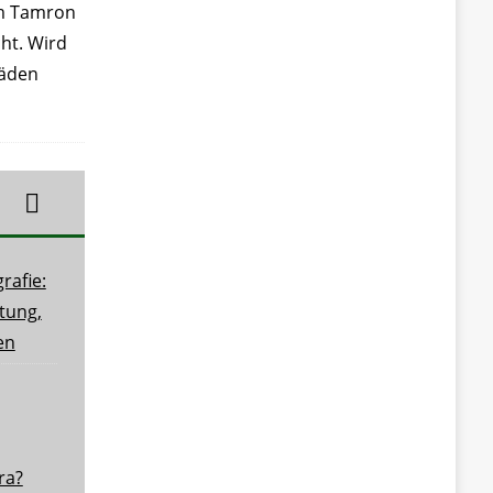
em Tamron
ht. Wird
Läden
rafie:
tung,
en
ra?