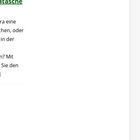
atasche
ra eine
chen, oder
 in der
n? Mit
 Sie den
]