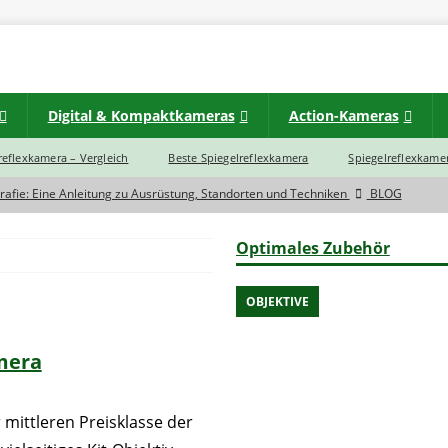
Digital & Kompaktkameras
Action-Kameras
lreflexkamera – Vergleich
Beste Spiegelreflexkamera
Spiegelreflexkamer
rafie: Eine Anleitung zu Ausrüstung, Standorten und Techniken
BLOG
d zwischen einer Spiegelreflexkamera und Spiegellose Systemkamera?
Optimales Zubehör
eras im Jahr 2023 noch eine Zukunft?
BLOG
s
OBJEKTIVE
rtbildkamera
INSTAX
mera
INSTAX
 mittleren Preisklasse der