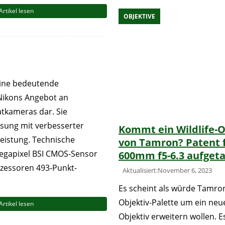
Artikel lesen
OBJEKTIVE
 eine bedeutende
Nikons Angebot an
atkameras dar. Sie
sung mit verbesserter
Kommt ein Wildlife-O
eistung. Technische
von Tamron? Patent f
Megapixel BSI CMOS-Sensor
600mm f5-6.3 aufget
zessoren 493-Punkt-
Aktualisiert:November 6, 2023
Es scheint als würde Tamro
Objektiv-Palette um ein neu
Artikel lesen
Objektiv erweitern wollen. Es