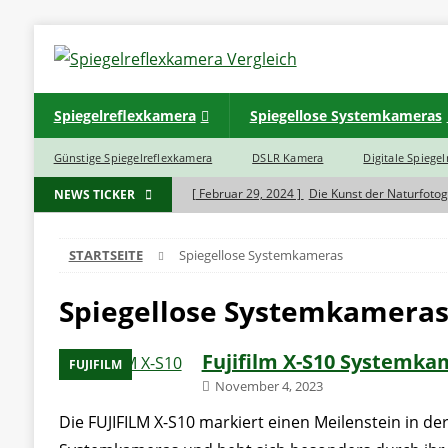
Spiegelreflexkamera
Spiegellose Systemkameras
Günstige Spiegelreflexkamera
DSLR Kamera
Digitale Spiege
[ Februar 29, 2024 ]
Die Kunst der Naturfotog
NEWS TICKER
[ November 7, 2023 ]
Was ist der Unterschie
STARTSEITE
Spiegellose Systemkameras
BLOG
[ November 7, 2023 ]
Haben Spiegelreflexkam
Spiegellose Systemkamera
[ November 5, 2023 ]
INSTAX SQ 6 EX D Sofo
Fujifilm X-S10 Systemka
[ November 5, 2023 ]
INSTAX Mini 40 Black
FUJIFILM
November 4, 2023
Die FUJIFILM X-S10 markiert einen Meilenstein in der