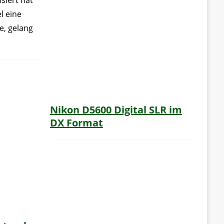
siert hat
l eine
e, gelang
Nikon D5600 Digital SLR im
DX Format