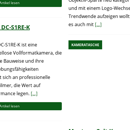
Objektiv-Sparte neu kategori
Artikel lesen
und mit einem Logo-Wechse
Trendwende aufzeigen wollt
es auch mit
[…]
 DC-S1RE-K
C-S1RE-K ist eine
KAMERATASCHE
llose Vollformatkamera, die
te Bauweise und ihre
gebungsfähigkeiten
t sich an professionelle
lmer, die Wert auf
ormance legen.
[…]
Artikel lesen