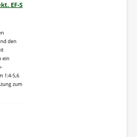
t. EF-S
en
und den
it
h ein
e-
 1:4-5,6
änzung zum