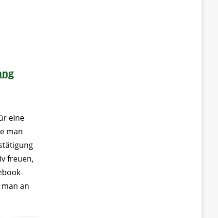
ang
ür eine
te man
stätigung
iv freuen,
ebook-
s man an