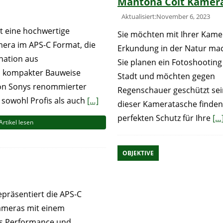
Mantona Colt Kamer
Aktualisiert:November 6, 2023
st eine hochwertige
Sie möchten mit Ihrer Kame
era im APS-C Format, die
Erkundung in der Natur ma
nation aus
Sie planen ein Fotoshooting
nd kompakter Bauweise
Stadt und möchten gegen
 von Sonys renommierter
Regenschauer geschützt sei
e sowohl Profis als auch
[…]
dieser Kameratasche finden
perfekten Schutz für Ihre
[…
Artikel lesen
OBJEKTIVE
epräsentiert die APS-C
ameras mit einem
s Performance und