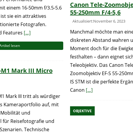
Canon Tele-Zoomobjek
t mit einem 16-50mm f/3.5-5.6
55-250mm F/4-5,6
st sie ein attraktives
Aktualisiert:November 6, 2023
ionierte Fotografen.
Manchmal möchte man ein
d Features
[…]
diskreten Abstand wahren 
Artikel lesen
Moment doch für die Ewigke
festhalten – dann eignet sic
Teleobjektiv. Das Canon Tel
M1 Mark III Micro
Zoomobjektiv EF-S 55-250mm
IS STM ist die perfekte Erg
Canon
[…]
Mark III tritt als würdiger
 Kameraportfolio auf, mit
OBJEKTIVE
Mobilität und
al für Reisefotografie und
Szenarien. Technische