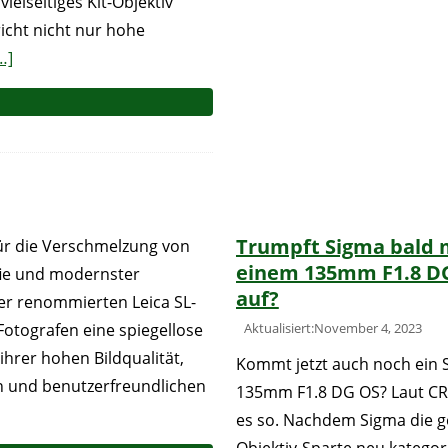
elseitiges Kit-Objektiv
icht nicht nur hohe
…]
Trumpft Sigma bald 
für die Verschmelzung von
einem 135mm F1.8 D
afie und modernster
auf?
der renommierten Leica SL-
 Fotografen eine spiegellose
Aktualisiert:November 4, 2023
ihrer hohen Bildqualität,
Kommt jetzt auch noch ein 
n und benutzerfreundlichen
135mm F1.8 DG OS? Laut CR
es so. Nachdem Sigma die 