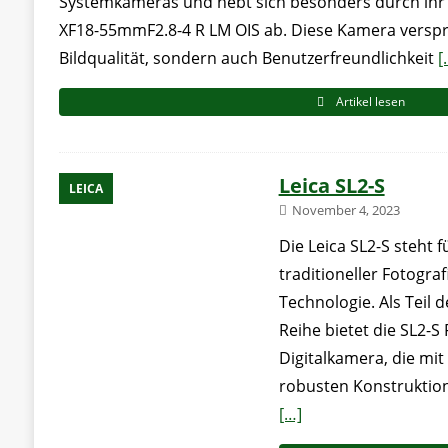
Systemkameras und hebt sich besonders durch ihr vi
XF18-55mmF2.8-4 R LM OIS ab. Diese Kamera verspr
Bildqualität, sondern auch Benutzerfreundlichkeit
[
Artikel lesen
Leica SL2-S
LEICA
November 4, 2023
Die Leica SL2-S steht 
traditioneller Fotogr
Technologie. Als Teil 
Reihe bietet die SL2-S
Digitalkamera, die mit 
robusten Konstruktio
[…]