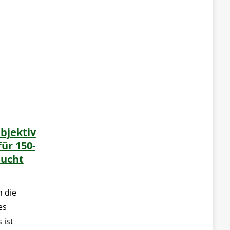
bjektiv
ür 150-
aucht
n die
es
 ist