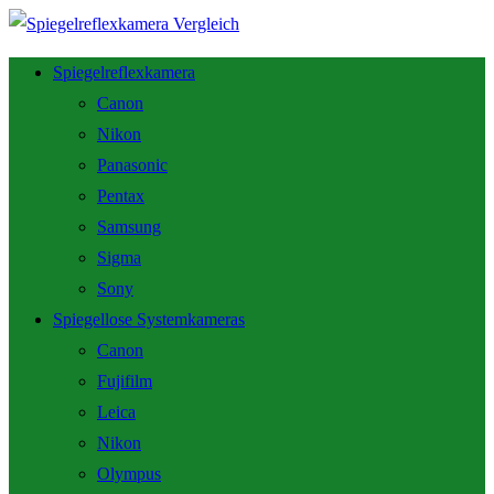
Spiegelreflexkamera
Canon
Nikon
Panasonic
Pentax
Samsung
Sigma
Sony
Spiegellose Systemkameras
Canon
Fujifilm
Leica
Nikon
Olympus