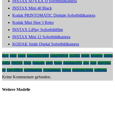
INSTAX SQ 6 EX D Sofortbildkamera
INSTAX Mini 40 Black
Kodak PRINTOMATIC Digitale Sofortbildkamera
Kodak Mini Shot 3 Retro
INSTAX LiPlay Sofortbildfilm
INSTAX Mini 12 Sofortbildkamera
KODAK Smile Digital Sofortbildkamera
Beste
bilder
Canon
Canon EOS 650D
Canon EOS M
ces 2013
Details
Einsteiger
fujifilm
GoPro
INSTAX
Nikon
Panasonic
patent
Pentax
photokina 2012
preis
Sony
Sony Nex-
5R
Sony NEX-6
spezifikationen
Systemkamera
Tamron
technische details
vollformat
Keine Kommentare gefunden.
Weitere Modelle