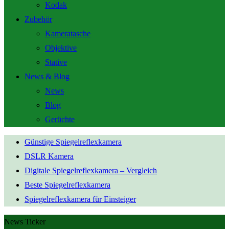
Kodak
Zubehör
Kameratasche
Objektive
Stative
News & Blog
News
Blog
Gerüchte
Günstige Spiegelreflexkamera
DSLR Kamera
Digitale Spiegelreflexkamera – Vergleich
Beste Spiegelreflexkamera
Spiegelreflexkamera für Einsteiger
News Ticker