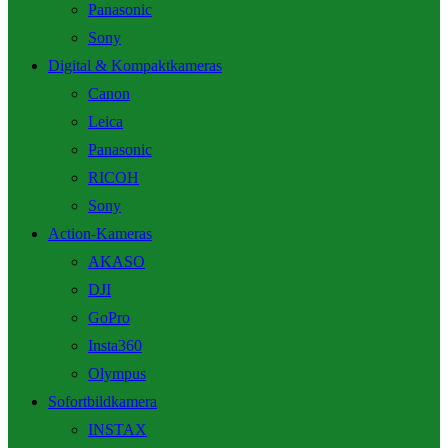
Panasonic
Sony
Digital & Kompaktkameras
Canon
Leica
Panasonic
RICOH
Sony
Action-Kameras
AKASO
DJI
GoPro
Insta360
Olympus
Sofortbildkamera
INSTAX