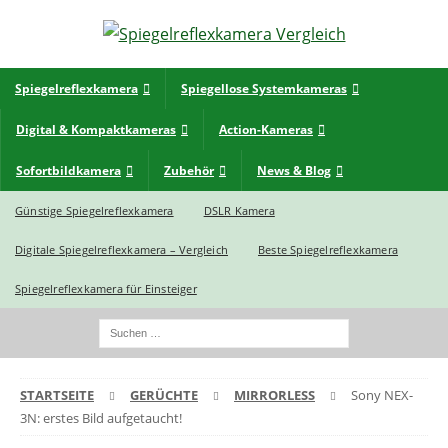
Spiegelreflexkamera
Spiegellose Systemkameras
Digital & Kompaktkameras
Action-Kameras
Sofortbildkamera
Zubehör
News & Blog
Günstige Spiegelreflexkamera
DSLR Kamera
Digitale Spiegelreflexkamera – Vergleich
Beste Spiegelreflexkamera
Spiegelreflexkamera für Einsteiger
STARTSEITE
GERÜCHTE
MIRRORLESS
Sony NEX-
3N: erstes Bild aufgetaucht!