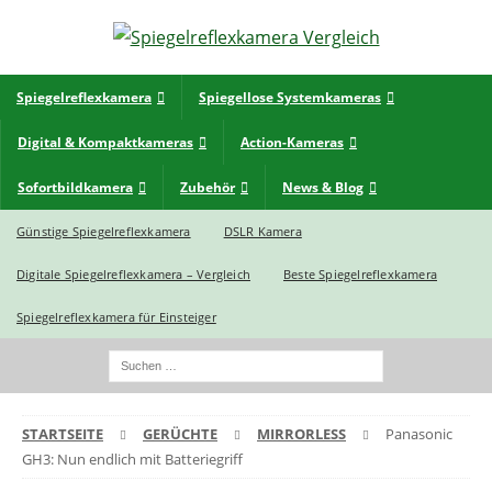
Spiegelreflexkamera
Spiegellose Systemkameras
Digital & Kompaktkameras
Action-Kameras
Sofortbildkamera
Zubehör
News & Blog
Günstige Spiegelreflexkamera
DSLR Kamera
Digitale Spiegelreflexkamera – Vergleich
Beste Spiegelreflexkamera
Spiegelreflexkamera für Einsteiger
STARTSEITE
GERÜCHTE
MIRRORLESS
Panasonic
GH3: Nun endlich mit Batteriegriff