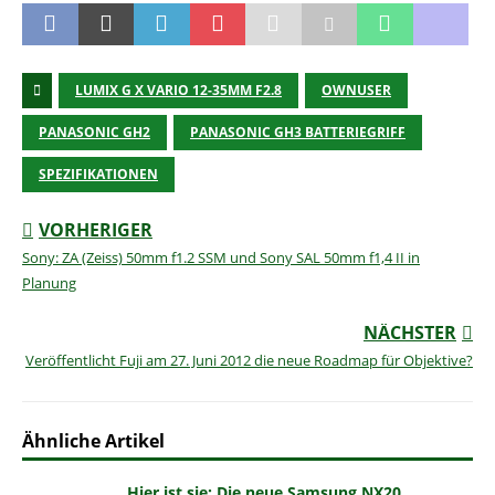
LUMIX G X VARIO 12-35MM F2.8
OWNUSER
PANASONIC GH2
PANASONIC GH3 BATTERIEGRIFF
SPEZIFIKATIONEN
VORHERIGER
Sony: ZA (Zeiss) 50mm f1.2 SSM und Sony SAL 50mm f1,4 II in
Planung
NÄCHSTER
Veröffentlicht Fuji am 27. Juni 2012 die neue Roadmap für Objektive?
Ähnliche Artikel
Hier ist sie: Die neue Samsung NX20