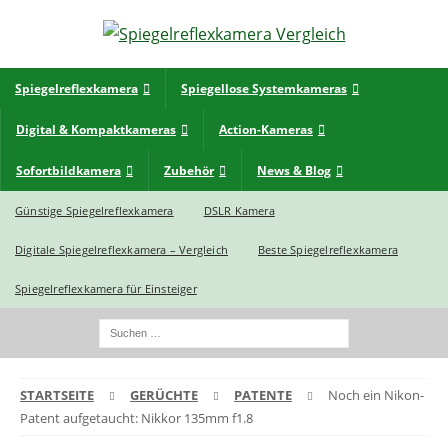
Spiegelreflexkamera
Spiegellose Systemkameras
Digital & Kompaktkameras
Action-Kameras
Sofortbildkamera
Zubehör
News & Blog
Günstige Spiegelreflexkamera
DSLR Kamera
Digitale Spiegelreflexkamera – Vergleich
Beste Spiegelreflexkamera
Spiegelreflexkamera für Einsteiger
STARTSEITE
GERÜCHTE
PATENTE
Noch ein Nikon-
Patent aufgetaucht: Nikkor 135mm f1.8