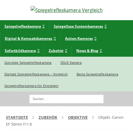
Spiegelreflexkamera
Spiegellose Systemkameras
Digital & Kompaktkameras
Action-Kameras
Sofortbildkamera
Zubehör
News & Blog
Günstige Spiegelreflexkamera
DSLR Kamera
Digitale Spiegelreflexkamera – Vergleich
Beste Spiegelreflexkamera
Spiegelreflexkamera für Einsteiger
STARTSEITE
ZUBEHÖR
OBJEKTIVE
Objekt. Canon
EF 50mm F/1.8