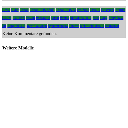
Beste
bilder
Canon
Canon EOS 650D
Canon EOS M
ces 2013
Details
Einsteiger
fujifilm
GoPro
INSTAX
Nikon
Panasonic
patent
Pentax
photokina 2012
preis
Sony
Sony Nex-
5R
Sony NEX-6
spezifikationen
Systemkamera
Tamron
technische details
vollformat
Keine Kommentare gefunden.
Weitere Modelle