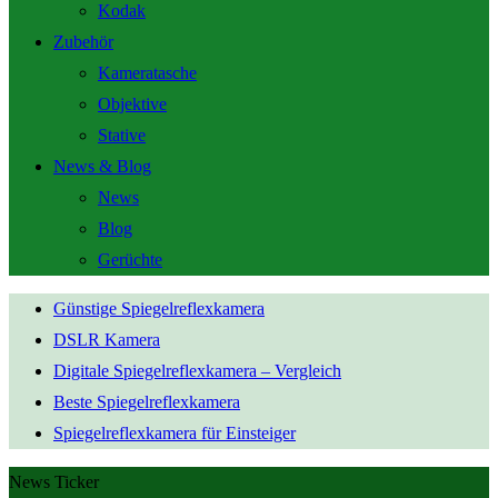
Kodak
Zubehör
Kameratasche
Objektive
Stative
News & Blog
News
Blog
Gerüchte
Günstige Spiegelreflexkamera
DSLR Kamera
Digitale Spiegelreflexkamera – Vergleich
Beste Spiegelreflexkamera
Spiegelreflexkamera für Einsteiger
News Ticker