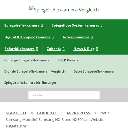
Spiegelreflexkamera
Spiegellose Systemkameras
Digital & Kompaktkameras
Action-Kameras
Sofortbildkamera
Zubehör
News & Blog
Günstige Spiegelreflexkamera
DSLR Kamera
Digitale Spiegelreflexkamera – Vergleich
Beste Spiegelreflexkamera
Spiegelreflexkamera für Einsteiger
STARTSEITE
GERÜCHTE
MIRRORLESS
Neue
Samsung Modelle? Samsung NX-R und NX300 auf Website
aufgetaucht!