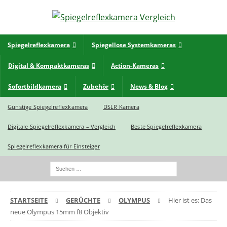
Spiegelreflexkamera
Spiegellose Systemkameras
Digital & Kompaktkameras
Action-Kameras
Sofortbildkamera
Zubehör
News & Blog
Günstige Spiegelreflexkamera
DSLR Kamera
Digitale Spiegelreflexkamera – Vergleich
Beste Spiegelreflexkamera
Spiegelreflexkamera für Einsteiger
STARTSEITE
GERÜCHTE
OLYMPUS
Hier ist es: Das
neue Olympus 15mm f8 Objektiv