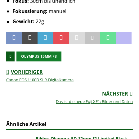
Fokus:
30cm bis unendlich
Fokussierung:
manuell
Gewicht:
22g
OLYMPUS 15MM F8
VORHERIGER
Canon EOS 1100D SLR-Digitalkamera
NÄCHSTER
Das ist die neue Fuji XF1: Bilder und Daten
Ähnliche Artikel
Bilder: Olympus ED 12mm f2 Limited Black