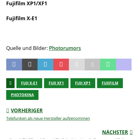
Fujifilm XP1/XF1
Fujifilm X-E1
Quelle und Bilder:
Photorumors
FUJI X-E1
FUJI XF1
FUJI XP1
FUJIFILM
PHOTOKINA
VORHERIGER
Telefunken als neue Hersteller aufgenommen
NÄCHSTER