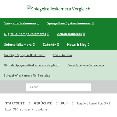
Spiegelreflexkamera
Spiegellose Systemkameras
Digital & Kompaktkameras
Action-Kameras
Sofortbildkamera
Zubehör
News & Blog
Günstige Spiegelreflexkamera
DSLR Kamera
Digitale Spiegelreflexkamera – Vergleich
Beste Spiegelreflexkamera
Spiegelreflexkamera für Einsteiger
STARTSEITE
GERÜCHTE
FUJI
Fuji X-E1 und Fuji XP1
bzw. XF1 auf der Photokina