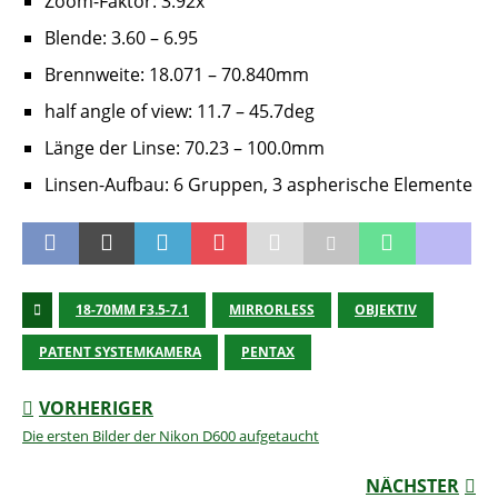
Zoom-Faktor: 3.92x
Blende: 3.60 – 6.95
Brennweite: 18.071 – 70.840mm
half angle of view: 11.7 – 45.7deg
Länge der Linse: 70.23 – 100.0mm
Linsen-Aufbau: 6 Gruppen, 3 aspherische Elemente
18-70MM F3.5-7.1
MIRRORLESS
OBJEKTIV
PATENT SYSTEMKAMERA
PENTAX
VORHERIGER
Die ersten Bilder der Nikon D600 aufgetaucht
NÄCHSTER