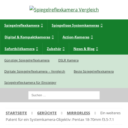
Spiegelreflexkamera
Spiegellose Systemkameras
Digital & Kompaktkameras
Action-Kameras
Sofortbildkamera
Zubehör
News & Blog
Günstige Spiegelreflexkamera
DSLR Kamera
Digitale Spiegelreflexkamera – Vergleich
Beste Spiegelreflexkamera
Spiegelreflexkamera für Einsteiger
STARTSEITE
GERÜCHTE
MIRRORLESS
Ein weiteres
Patent für ein Systemkamera-Objektiv: Pentax 18-70mm f3.5-7.1