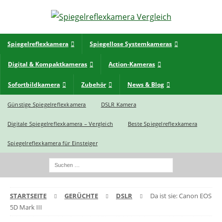
Spiegelreflexkamera
Spiegellose Systemkameras
Digital & Kompaktkameras
Action-Kameras
Sofortbildkamera
Zubehör
News & Blog
Günstige Spiegelreflexkamera
DSLR Kamera
Digitale Spiegelreflexkamera – Vergleich
Beste Spiegelreflexkamera
Spiegelreflexkamera für Einsteiger
STARTSEITE
GERÜCHTE
DSLR
Da ist sie: Canon EOS
5D Mark III