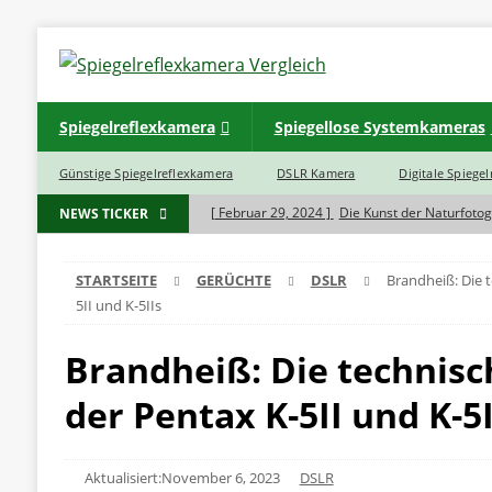
Spiegelreflexkamera
Spiegellose Systemkameras
Günstige Spiegelreflexkamera
DSLR Kamera
Digitale Spiege
[ Februar 29, 2024 ]
Die Kunst der Naturfotog
NEWS TICKER
[ November 7, 2023 ]
Was ist der Unterschie
STARTSEITE
GERÜCHTE
DSLR
Brandheiß: Die t
BLOG
5II und K-5IIs
[ November 7, 2023 ]
Haben Spiegelreflexkam
Brandheiß: Die technisc
[ November 5, 2023 ]
INSTAX SQ 6 EX D Sofo
[ November 5, 2023 ]
INSTAX Mini 40 Black
der Pentax K-5II und K-5I
Aktualisiert:November 6, 2023
DSLR