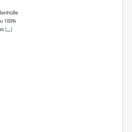
ßenhülle
zu 100%
das
[…]