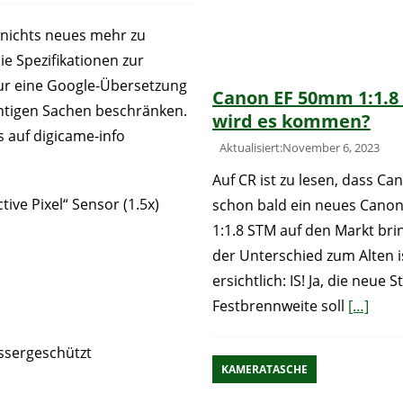
 nichts neues mehr zu
e Spezifikationen zur
 nur eine Google-Übersetzung
Canon EF 50mm 1:1.8
chtigen Sachen beschränken.
wird es kommen?
 auf digicame-info
Aktualisiert:November 6, 2023
Auf CR ist zu lesen, dass Ca
ive Pixel“ Sensor (1.5x)
schon bald ein neues Cano
1:1.8 STM auf den Markt bri
der Unterschied zum Alten i
ersichtlich: IS! Ja, die neue 
Festbrennweite soll
[…]
ssergeschützt
KAMERATASCHE