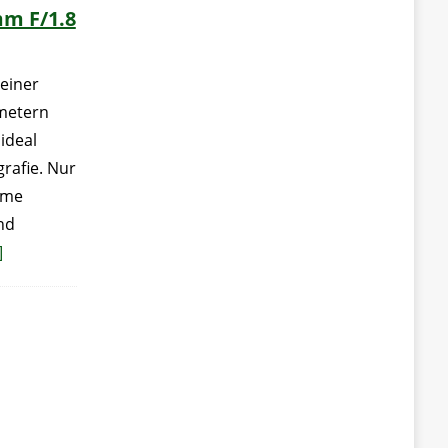
mm F/1.8
einer
imetern
 ideal
grafie. Nur
eme
nd
]