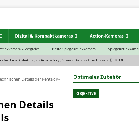
Digital & Kompaktkameras
Action-Kameras
lreflexkamera – Vergleich
Beste Spiegelreflexkamera
Spiegelreflexkamer
rafie: Eine Anleitung zu Ausrüstung, Standorten und Techniken
BLOG
d zwischen einer Spiegelreflexkamera und Spiegellose Systemkamera?
Optimales Zubehör
echnischen Details der Pentax K-
eras im Jahr 2023 noch eine Zukunft?
BLOG
OBJEKTIVE
hen Details
rtbildkamera
INSTAX
INSTAX
Is