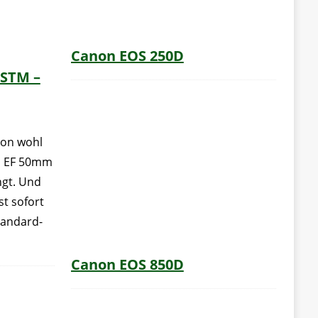
Canon EOS 250D
 STM –
non wohl
n EF 50mm
ngt. Und
st sofort
Standard-
Canon EOS 850D