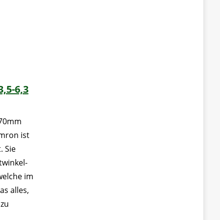
,5-6,3
-270mm
amron ist
. Sie
twinkel-
elche im
s alles,
 zu