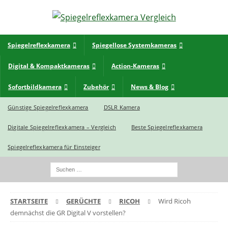
Spiegelreflexkamera
Spiegellose Systemkameras
Digital & Kompaktkameras
Action-Kameras
Sofortbildkamera
Zubehör
News & Blog
Günstige Spiegelreflexkamera
DSLR Kamera
Digitale Spiegelreflexkamera – Vergleich
Beste Spiegelreflexkamera
Spiegelreflexkamera für Einsteiger
STARTSEITE
GERÜCHTE
RICOH
Wird Ricoh
demnächst die GR Digital V vorstellen?