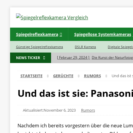
Spiegelreflexkamera
Spiegellose Systemkameras
Günstige Spiegelreflexkamera
DSLR Kamera
Digitale Spiege
[ Februar 29, 2024 ]
Die Kunst der Naturfotog
NEWS TICKER
[ November 7, 2023 ]
Was ist der Unterschie
STARTSEITE
GERÜCHTE
RUMORS
Und das ist 
BLOG
[ November 7, 2023 ]
Haben Spiegelreflexkam
Und das ist sie: Panason
[ November 5, 2023 ]
INSTAX SQ 6 EX D Sofo
[ November 5, 2023 ]
INSTAX Mini 40 Black
Aktualisiert:November 6, 2023
Rumors
Nachdem ich bereits vorgestern über die neue Lumi