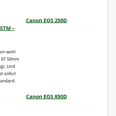
Canon EOS 250D
 STM –
non wohl
n EF 50mm
ngt. Und
st sofort
Standard-
Canon EOS 850D