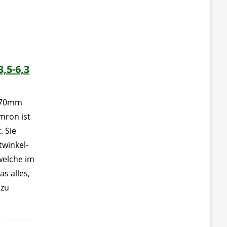
,5-6,3
-270mm
amron ist
. Sie
twinkel-
elche im
s alles,
 zu