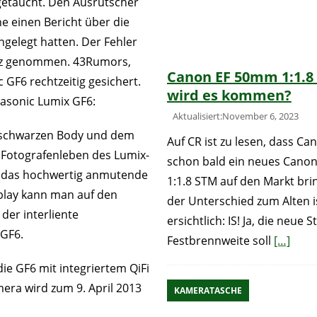
fgetaucht. Den Ausrutscher
e einen Bericht über die
ngelegt hatten. Der Fehler
etz genommen. 43Rumors,
Canon EF 50mm 1:1.8
c GF6 rechtzeitig gesichert.
wird es kommen?
anasonic Lumix GF6:
Aktualisiert:November 6, 2023
m schwarzen Body und dem
Auf CR ist zu lesen, dass Ca
s Fotografenleben des Lumix-
schon bald ein neues Cano
d das hochwertig anmutende
1:1.8 STM auf den Markt bri
play kann man auf den
der Unterschied zum Alten i
er interliente
ersichtlich: IS! Ja, die neue 
 GF6.
Festbrennweite soll
[…]
ie GF6 mit integriertem QiFi
mera wird zum 9. April 2013
KAMERATASCHE