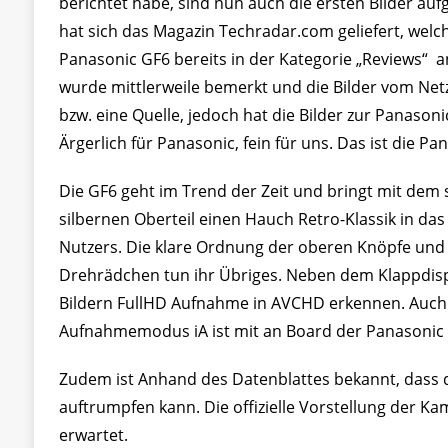
berichtet habe, sind nun auch die ersten Bilder au
hat sich das Magazin Techradar.com geliefert, welch
Panasonic GF6 bereits in der Kategorie „Reviews“ a
wurde mittlerweile bemerkt und die Bilder vom N
bzw. eine Quelle, jedoch hat die Bilder zur Panasoni
Ärgerlich für Panasonic, fein für uns. Das ist die P
Die GF6 geht im Trend der Zeit und bringt mit de
silbernen Oberteil einen Hauch Retro-Klassik in da
Nutzers. Die klare Ordnung der oberen Knöpfe un
Drehrädchen tun ihr Übriges. Neben dem Klappdis
Bildern FullHD Aufnahme in AVCHD erkennen. Auch d
Aufnahmemodus iA ist mit an Board der Panasonic
Zudem ist Anhand des Datenblattes bekannt, dass d
auftrumpfen kann. Die offizielle Vorstellung der Ka
erwartet.