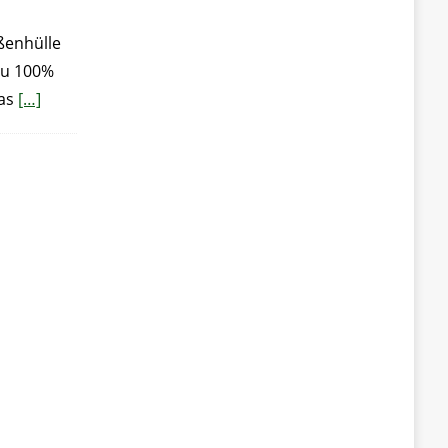
ßenhülle
zu 100%
das
[…]