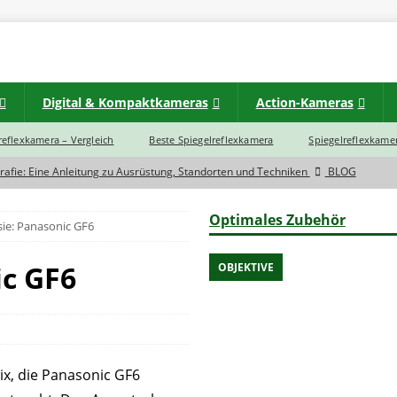
Digital & Kompaktkameras
Action-Kameras
lreflexkamera – Vergleich
Beste Spiegelreflexkamera
Spiegelreflexkamer
rafie: Eine Anleitung zu Ausrüstung, Standorten und Techniken
BLOG
d zwischen einer Spiegelreflexkamera und Spiegellose Systemkamera?
Optimales Zubehör
sie: Panasonic GF6
eras im Jahr 2023 noch eine Zukunft?
BLOG
ic GF6
OBJEKTIVE
rtbildkamera
INSTAX
INSTAX
x, die Panasonic GF6