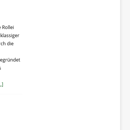
 Rollei
klassiger
rch die
begründet
s
…]