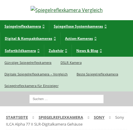
Spiegelreflexkamera
Spiegellose Systemkameras
Digital & Kompaktkameras
Action-Kameras
Sofortbildkamera
Zubehör
News & Blog
Günstige Spiegelreflexkamera
DSLR Kamera
Digitale Spiegelreflexkamera – Vergleich
Beste Spiegelreflexkamera
Spiegelreflexkamera für Einsteiger
STARTSEITE
SPIEGELREFLEXKAMERA
SONY
Sony
ILCA Alpha 77 II SLR-Digitalkamera Gehäuse