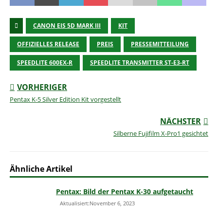
CANON EIS 5D MARK III
KIT
OFFIZIELLES RELEASE
PREIS
PRESSEMITTEILUNG
SPEEDLITE 600EX-R
SPEEDLITE TRANSMITTER ST-E3-RT
VORHERIGER
Pentax K-5 Silver Edition Kit vorgestellt
NÄCHSTER
Silberne Fujifilm X-Pro1 gesichtet
Ähnliche Artikel
Pentax: Bild der Pentax K-30 aufgetaucht
Aktualisiert:November 6, 2023