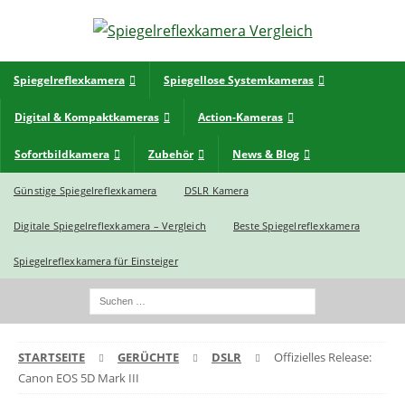
Spiegelreflexkamera
Spiegellose Systemkameras
Digital & Kompaktkameras
Action-Kameras
Sofortbildkamera
Zubehör
News & Blog
Günstige Spiegelreflexkamera
DSLR Kamera
Digitale Spiegelreflexkamera – Vergleich
Beste Spiegelreflexkamera
Spiegelreflexkamera für Einsteiger
STARTSEITE
GERÜCHTE
DSLR
Offizielles Release:
Canon EOS 5D Mark III