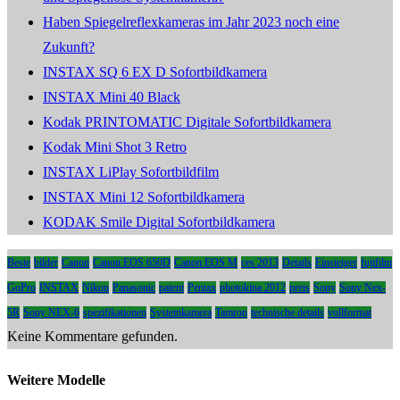
Haben Spiegelreflexkameras im Jahr 2023 noch eine
Zukunft?
INSTAX SQ 6 EX D Sofortbildkamera
INSTAX Mini 40 Black
Kodak PRINTOMATIC Digitale Sofortbildkamera
Kodak Mini Shot 3 Retro
INSTAX LiPlay Sofortbildfilm
INSTAX Mini 12 Sofortbildkamera
KODAK Smile Digital Sofortbildkamera
Beste
bilder
Canon
Canon EOS 650D
Canon EOS M
ces 2013
Details
Einsteiger
fujifilm
GoPro
INSTAX
Nikon
Panasonic
patent
Pentax
photokina 2012
preis
Sony
Sony Nex-
5R
Sony NEX-6
spezifikationen
Systemkamera
Tamron
technische details
vollformat
Keine Kommentare gefunden.
Weitere Modelle