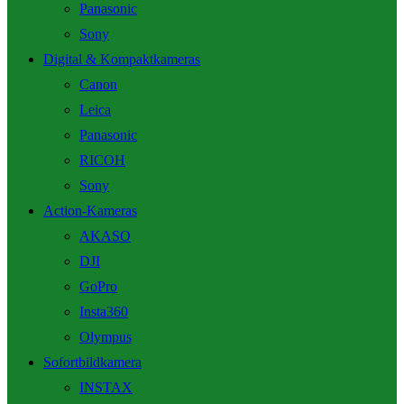
Panasonic
Sony
Digital & Kompaktkameras
Canon
Leica
Panasonic
RICOH
Sony
Action-Kameras
AKASO
DJI
GoPro
Insta360
Olympus
Sofortbildkamera
INSTAX