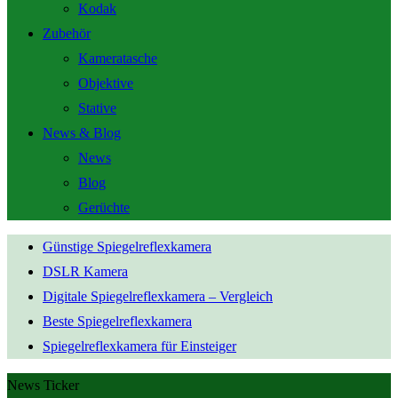
Kodak
Zubehör
Kameratasche
Objektive
Stative
News & Blog
News
Blog
Gerüchte
Günstige Spiegelreflexkamera
DSLR Kamera
Digitale Spiegelreflexkamera – Vergleich
Beste Spiegelreflexkamera
Spiegelreflexkamera für Einsteiger
News Ticker