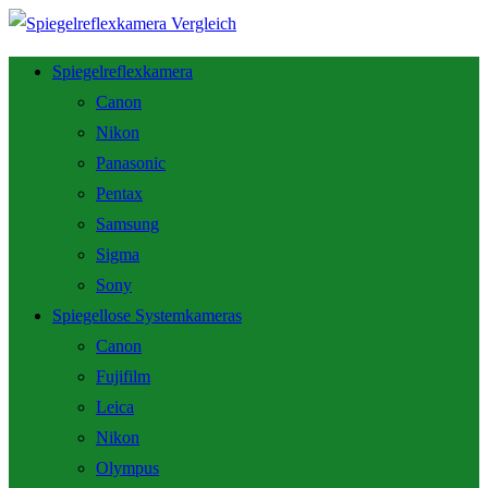
Spiegelreflexkamera
Canon
Nikon
Panasonic
Pentax
Samsung
Sigma
Sony
Spiegellose Systemkameras
Canon
Fujifilm
Leica
Nikon
Olympus