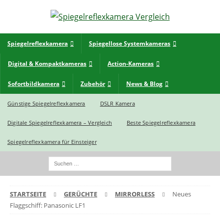
Spiegelreflexkamera
Spiegellose Systemkameras
Digital & Kompaktkameras
Action-Kameras
Sofortbildkamera
Zubehör
News & Blog
Günstige Spiegelreflexkamera
DSLR Kamera
Digitale Spiegelreflexkamera – Vergleich
Beste Spiegelreflexkamera
Spiegelreflexkamera für Einsteiger
STARTSEITE
GERÜCHTE
MIRRORLESS
Neues
Flaggschiff: Panasonic LF1