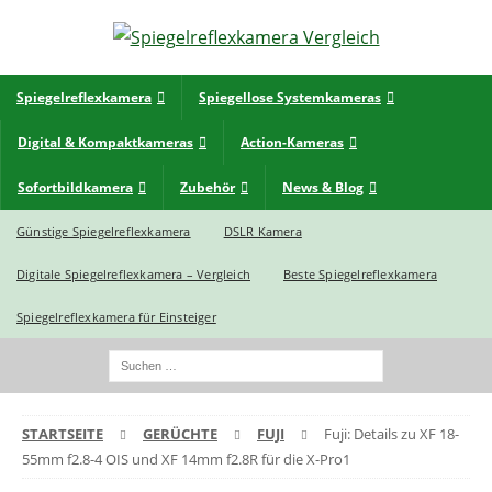
Spiegelreflexkamera
Spiegellose Systemkameras
Digital & Kompaktkameras
Action-Kameras
Sofortbildkamera
Zubehör
News & Blog
Günstige Spiegelreflexkamera
DSLR Kamera
Digitale Spiegelreflexkamera – Vergleich
Beste Spiegelreflexkamera
Spiegelreflexkamera für Einsteiger
STARTSEITE
GERÜCHTE
FUJI
Fuji: Details zu XF 18-
55mm f2.8-4 OIS und XF 14mm f2.8R für die X-Pro1