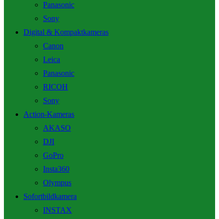
Panasonic
Sony
Digital & Kompaktkameras
Canon
Leica
Panasonic
RICOH
Sony
Action-Kameras
AKASO
DJI
GoPro
Insta360
Olympus
Sofortbildkamera
INSTAX