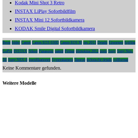
Kodak Mini Shot 3 Retro
INSTAX LiPlay Sofortbildfilm
INSTAX Mini 12 Sofortbildkamera
KODAK Smile Digital Sofortbildkamera
Beste
bilder
Canon
Canon EOS 650D
Canon EOS M
ces 2013
Details
Einsteiger
fujifilm
GoPro
INSTAX
Nikon
Panasonic
patent
Pentax
photokina 2012
preis
Sony
Sony Nex-
5R
Sony NEX-6
spezifikationen
Systemkamera
Tamron
technische details
vollformat
Keine Kommentare gefunden.
Weitere Modelle