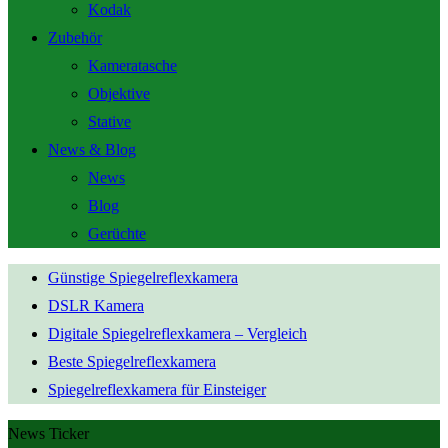
Kodak
Zubehör
Kameratasche
Objektive
Stative
News & Blog
News
Blog
Gerüchte
Günstige Spiegelreflexkamera
DSLR Kamera
Digitale Spiegelreflexkamera – Vergleich
Beste Spiegelreflexkamera
Spiegelreflexkamera für Einsteiger
News Ticker