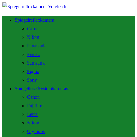
Spiegelreflexkamera
Canon
Nikon
Panasonic
Pentax
Samsung
Sigma
Sony
Spiegellose Systemkameras
Canon
Fujifilm
Leica
Nikon
Olympus