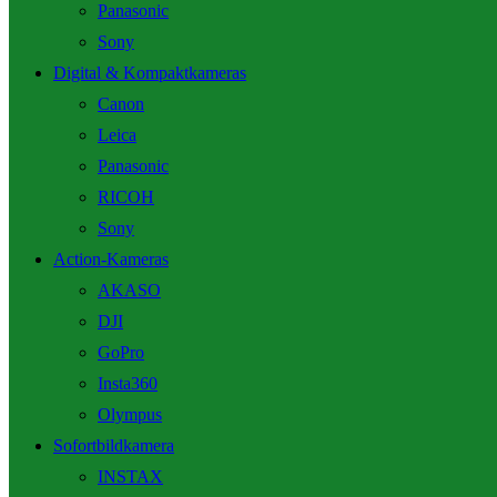
Panasonic
Sony
Digital & Kompaktkameras
Canon
Leica
Panasonic
RICOH
Sony
Action-Kameras
AKASO
DJI
GoPro
Insta360
Olympus
Sofortbildkamera
INSTAX