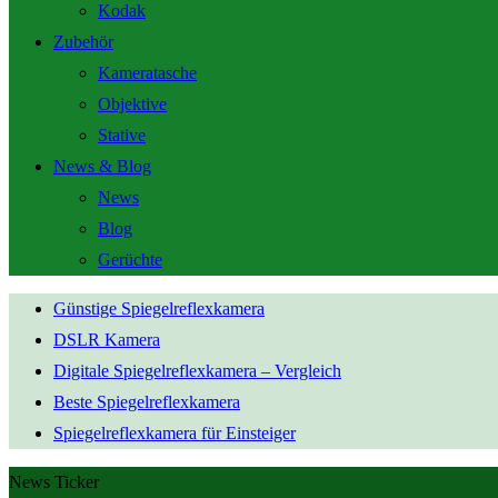
Kodak
Zubehör
Kameratasche
Objektive
Stative
News & Blog
News
Blog
Gerüchte
Günstige Spiegelreflexkamera
DSLR Kamera
Digitale Spiegelreflexkamera – Vergleich
Beste Spiegelreflexkamera
Spiegelreflexkamera für Einsteiger
News Ticker