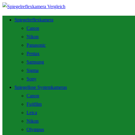
Spiegelreflexkamera
Canon
Nikon
Panasonic
Pentax
Samsung
Sigma
Sony
Spiegellose Systemkameras
Canon
Fujifilm
Leica
Nikon
Olympus