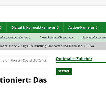
Digital & Kompaktkameras
Action-Kameras
lreflexkamera – Vergleich
Beste Spiegelreflexkamera
Spiegelreflexkamer
rafie: Eine Anleitung zu Ausrüstung, Standorten und Techniken
BLOG
d zwischen einer Spiegelreflexkamera und Spiegellose Systemkamera?
Optimales Zubehör
e funktioniert: Das ist die Canon
eras im Jahr 2023 noch eine Zukunft?
BLOG
STATIVE
ioniert: Das
rtbildkamera
INSTAX
INSTAX