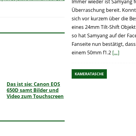
Immer wieder ist Samyang f
Überraschung bereit. Konn
sich vor kurzem über die Be
eines 24mm Tilt-Shift Objekt
so hat Samyang auf der Fac
Fanseite nun bestätigt, das
einem 50mm f1.2
[…]
KAMERATASCHE
Das ist sie: Canon EOS
650D samt Bilder und
Video zum Touchscreen