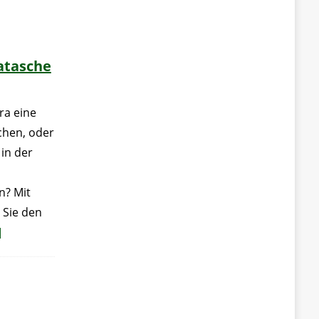
atasche
ra eine
chen, oder
 in der
n? Mit
 Sie den
]