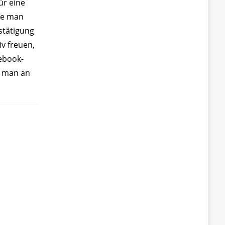
ür eine
te man
stätigung
iv freuen,
ebook-
s man an