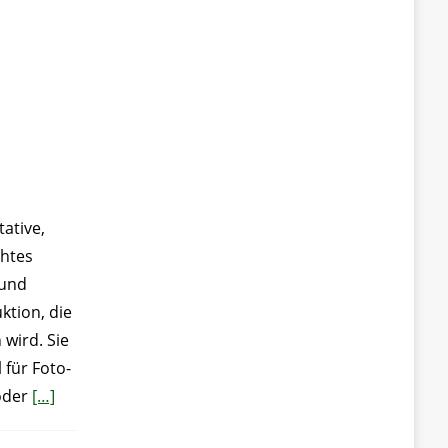
ative,
chtes
 und
tion, die
 wird. Sie
 für Foto-
oder
[…]