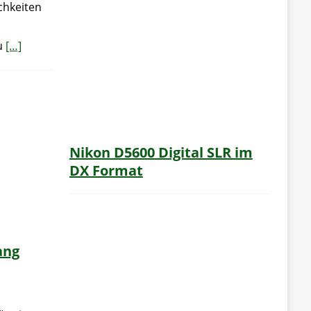
chkeiten
u
[…]
Nikon D5600 Digital SLR im
DX Format
ang