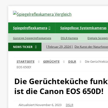
Spiegelreflexkamera
Spiegellose Systemkameras
Günstige Spiegelreflexkamera
DSLR Kamera
Digitale Spiege
[ Februar 29, 2024 ]
Die Kunst der Naturfotog
NEWS TICKER
[ November 7, 2023 ]
Was ist der Unterschie
STARTSEITE
GERÜCHTE
DSLR
Die Gerüchteküch
BLOG
EOS 650D!
[ November 7, 2023 ]
Haben Spiegelreflexkam
Die Gerüchteküche funkt
[ November 5, 2023 ]
INSTAX SQ 6 EX D Sofo
[ November 5, 2023 ]
INSTAX Mini 40 Black
ist die Canon EOS 650D!
Aktualisiert:November 6, 2023
DSLR