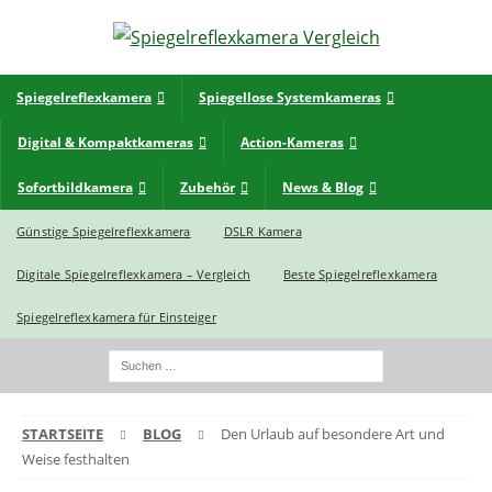
Spiegelreflexkamera
Spiegellose Systemkameras
Digital & Kompaktkameras
Action-Kameras
Sofortbildkamera
Zubehör
News & Blog
Günstige Spiegelreflexkamera
DSLR Kamera
Digitale Spiegelreflexkamera – Vergleich
Beste Spiegelreflexkamera
Spiegelreflexkamera für Einsteiger
STARTSEITE
BLOG
Den Urlaub auf besondere Art und
Weise festhalten