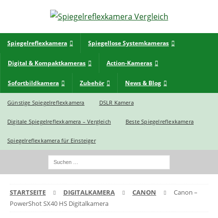
Spiegelreflexkamera
Spiegellose Systemkameras
Digital & Kompaktkameras
Action-Kameras
Sofortbildkamera
Zubehör
News & Blog
Günstige Spiegelreflexkamera
DSLR Kamera
Digitale Spiegelreflexkamera – Vergleich
Beste Spiegelreflexkamera
Spiegelreflexkamera für Einsteiger
STARTSEITE
DIGITALKAMERA
CANON
Canon –
PowerShot SX40 HS Digitalkamera