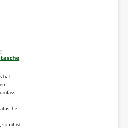
-
atasche
s hat
len
 umfasst
ratasche
z
 somit ist