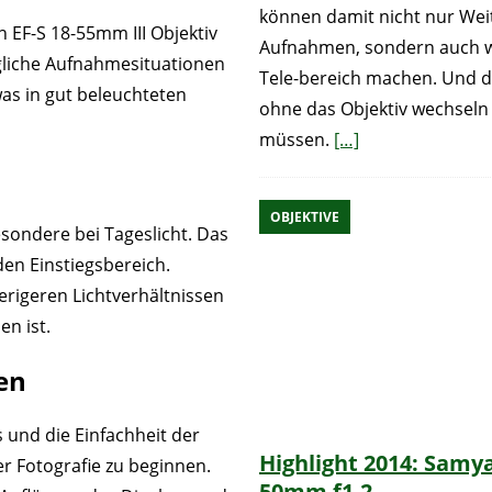
können damit nicht nur Wei
 EF-S 18-55mm III Objektiv
Aufnahmen, sondern auch w
ägliche Aufnahmesituationen
Tele-bereich machen. Und da
was in gut beleuchteten
ohne das Objektiv wechseln
müssen.
[…]
OBJEKTIVE
esondere bei Tageslicht. Das
 den Einstiegsbereich.
rigeren Lichtverhältnissen
n ist.
en
s und die Einfachheit der
Highlight 2014: Samy
er Fotografie zu beginnen.
50mm f1.2