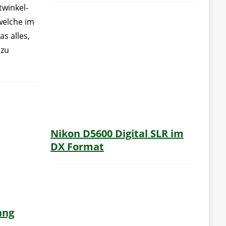
twinkel-
elche im
s alles,
 zu
Nikon D5600 Digital SLR im
DX Format
ang