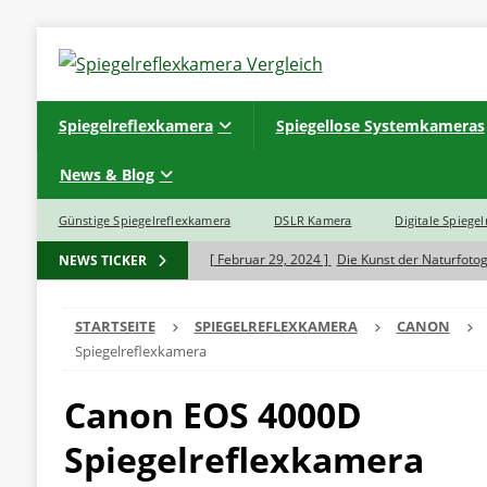
Spiegelreflexkamera
Spiegellose Systemkameras
News & Blog
Günstige Spiegelreflexkamera
DSLR Kamera
Digitale Spiege
[ Februar 29, 2024 ]
Die Kunst der Naturfotog
NEWS TICKER
[ November 7, 2023 ]
Was ist der Unterschie
STARTSEITE
SPIEGELREFLEXKAMERA
CANON
BLOG
Spiegelreflexkamera
[ November 7, 2023 ]
Haben Spiegelreflexka
Canon EOS 4000D
[ November 5, 2023 ]
INSTAX SQ 6 EX D Sofo
[ November 5, 2023 ]
INSTAX Mini 40 Black
Spiegelreflexkamera