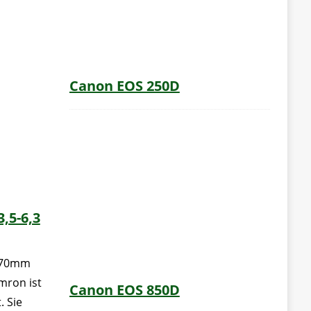
Canon EOS 250D
,5-6,3
-270mm
amron ist
Canon EOS 850D
. Sie