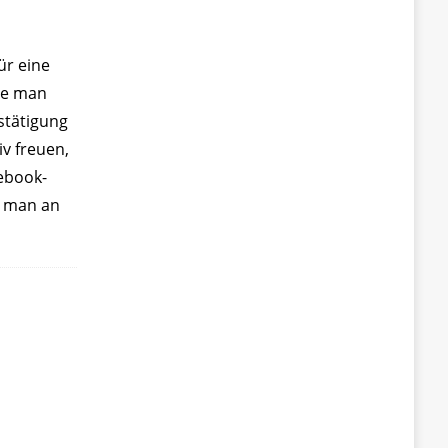
ür eine
te man
stätigung
iv freuen,
ebook-
s man an