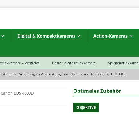
Digital & Kompaktkameras
Action-Kameras
lreflexkamera – Vergleich
Beste Spiegelreflexkamera
Spiegelreflexkamer
rafie: Eine Anleitung zu Ausrüstung, Standorten und Techniken
BLOG
d zwischen einer Spiegelreflexkamera und Spiegellose Systemkamera?
Optimales Zubehör
Canon EOS 4000D
meras im Jahr 2023 noch eine Zukunft?
BLOG
OBJEKTIVE
rtbildkamera
INSTAX
INSTAX