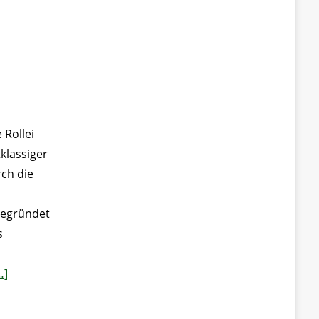
 Rollei
klassiger
rch die
begründet
s
…]