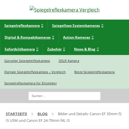
Spiegelreflexkamera
Spiegellose Systemkameras
Digital & Kompaktkameras
Action-Kameras
Sofortbildkamera
Zubehör
News & Blog
Günstige Spiegelreflexkamera
DSLR Kamera
Digitale Spiegelreflexkamera – Vergleich
Beste Spiegelreflexkamera
Spiegelreflexkamera für Einsteiger
STARTSEITE
BLOG
Bilder und Details: Canon EF 35mm f2
IS USM und Canon EF 24-70mm f4L IS